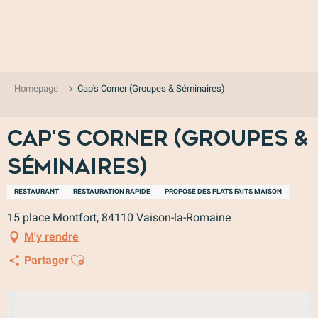
Aller
au
contenu
principal
Homepage
Cap's Corner (Groupes & Séminaires)
Cap's Corner (Groupes &
Séminaires)
RESTAURANT
RESTAURATION RAPIDE
PROPOSE DES PLATS FAITS MAISON
15 place Montfort, 84110 Vaison-la-Romaine
M'y rendre
Ajouter aux favoris
Partager