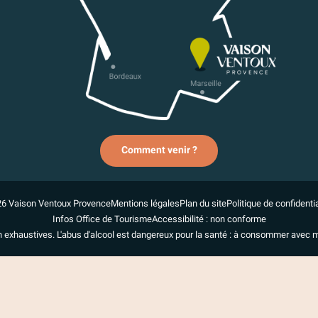
Comment venir ?
6 Vaison Ventoux Provence
Mentions légales
Plan du site
Politique de confidentia
Infos Office de Tourisme
Accessibilité : non conforme
n exhaustives. L'abus d'alcool est dangereux pour la santé : à consommer avec 