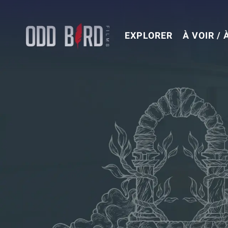
Aller
au
contenu
EXPLORER
À VOIR / 
principal