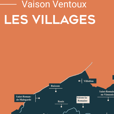
Vaison Ventoux
LES VILLAGES
Villedieu 
Buisson 
Saint-Romain
en-Viennois
Saint-Roman- 
Vaison-la-
de-Malegarde 
Romaine 
Roaix 