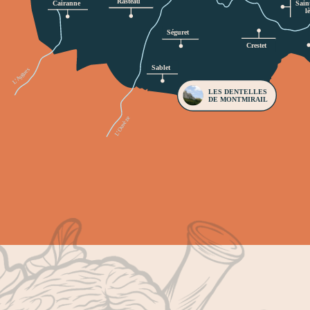
Rasteau 
Cairanne 
Sain
l
Séguret 
Crestet 
Sablet 
L’Aygues 
LES DENTELLES 
DE MONTMIRAIL 
L’Ouvèze 