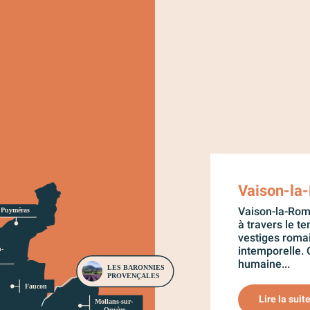
Vaison-la
Vaison-la-Rom
Puyméras 
à travers le t
vestiges roma
intemporelle. C
- 
 
humaine...
LES BARONNIES 
PROVENÇALES 
Faucon 
Lire la suit
Mollans-sur- 
Ouvèze 