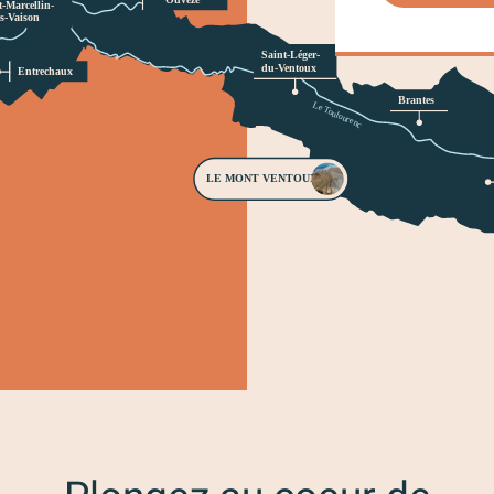
t-Marcellin- 
ès-Vaison 
Saint-Léger- 
du-Ventoux 
Entrechaux 
Brantes 
Le Toulourenc 
LE MONT VENTOUX 