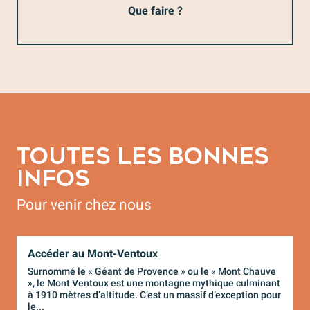
Que faire ?
TOUTES LES BONNES
INFOS
Pour venir chez nous
Accéder au Mont-Ventoux
L
Surnommé le « Géant de Provence » ou le « Mont Chauve
T
», le Mont Ventoux est une montagne mythique culminant
l
à 1910 mètres d’altitude. C’est un massif d’exception pour
T
le...