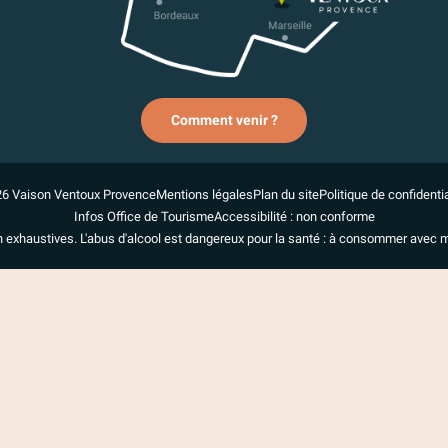
Comment venir ?
6 Vaison Ventoux Provence
Mentions légales
Plan du site
Politique de confidentia
Infos Office de Tourisme
Accessibilité : non conforme
n exhaustives. L'abus d'alcool est dangereux pour la santé : à consommer avec 