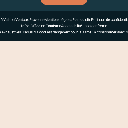
6 Vaison Ventoux Provence
Mentions légales
Plan du site
Politique de confidentia
Infos Office de Tourisme
Accessibilité : non conforme
n exhaustives. L'abus d'alcool est dangereux pour la santé : à consommer avec 