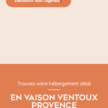
Découvrir tout l'agenda
L’agenda de la semaine
L’agenda de l’été
L’agenda des prochaines vacances
L’agenda des activités
Les expositions
L’agenda des visites guidées
Agenda spécial vin et oenotourisme
Les marchés et brocantes
Les fêtes et manifestations
Tout l’agenda
Trouvez votre hébergement idéal
EN VAISON VENTOUX
PROVENCE