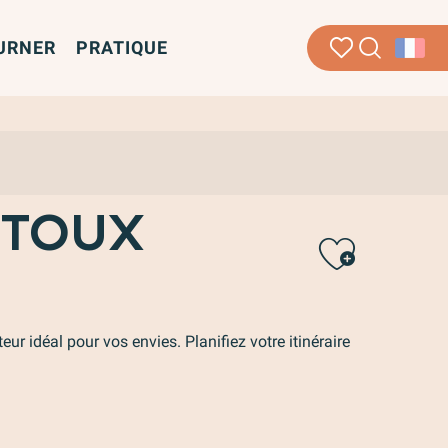
URNER
PRATIQUE
Recherche
Voir les favoris
NTOUX
Ajou
teur idéal pour vos envies. Planifiez votre itinéraire