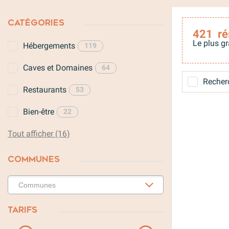
CATÉGORIES
421
ré
Le plus gr
Hébergements
119
Caves et Domaines
64
Recherc
Restaurants
53
Bien-être
22
Tout afficher (16)
COMMUNES
TARIFS