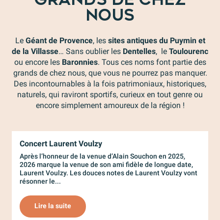
NOUS
Le
Géant de Provence
, les
sites antiques du Puymin et
de la Villasse
… Sans oublier les
Dentelles
, le
Toulourenc
ou encore les
Baronnies
. Tous ces noms font partie des
grands de chez nous, que vous ne pourrez pas manquer.
Des incontournables à la fois patrimoniaux, historiques,
naturels, qui raviront sportifs, curieux en tout genre ou
encore simplement amoureux de la région !
Concert Laurent Voulzy
L
Après l’honneur de la venue d’Alain Souchon en 2025,
V
2026 marque la venue de son ami fidèle de longue date,
e
Laurent Voulzy. Les douces notes de Laurent Voulzy vont
d
résonner le...
d
Lire la suite