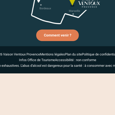
Comment venir ?
6 Vaison Ventoux Provence
Mentions légales
Plan du site
Politique de confidentia
Infos Office de Tourisme
Accessibilité : non conforme
n exhaustives. L'abus d'alcool est dangereux pour la santé : à consommer avec 