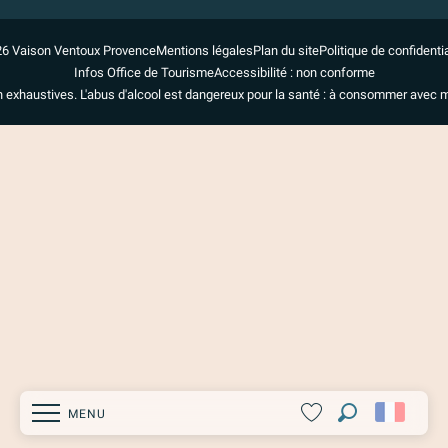
6 Vaison Ventoux Provence
Mentions légales
Plan du site
Politique de confidentia
Infos Office de Tourisme
Accessibilité : non conforme
n exhaustives. L'abus d'alcool est dangereux pour la santé : à consommer avec 
MENU
Recherche
Voir les favoris