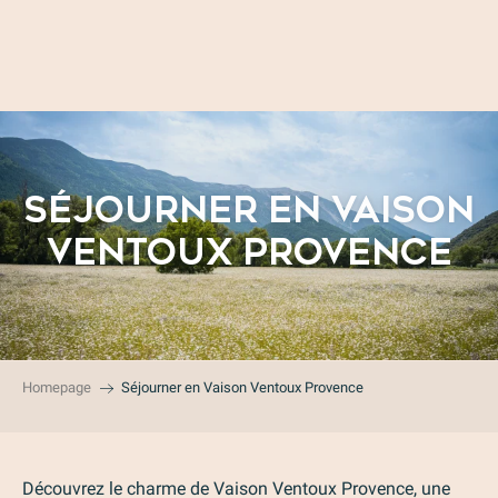
Aller
au
contenu
principal
SÉJOURNER EN VAISON
VENTOUX PROVENCE
Homepage
Séjourner en Vaison Ventoux Provence
Découvrez le charme de Vaison Ventoux Provence, une