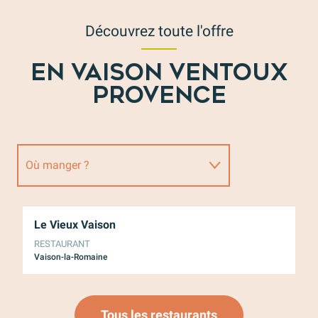
Découvrez toute l'offre
EN VAISON VENTOUX
PROVENCE
Où manger ?
Où dormir ?
Le Vieux Vaison
La
RESTAURANT
RE
Activités
Vaison-la-Romaine
Va
Tous les restaurants