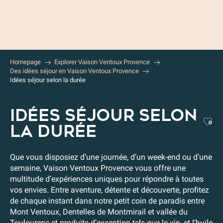
Aller
au
contenu
principal
Homepage
Explorer Vaison Ventoux Provence
Des idées séjour en Vaison Ventoux Provence
Idées séjour selon la durée
IDÉES SÉJOUR SELON
Aj
LA DURÉE
Que vous disposiez d’une journée, d’un week-end ou d’une
semaine, Vaison Ventoux Provence vous offre une
multitude d’expériences uniques pour répondre à toutes
vos envies. Entre aventure, détente et découverte, profitez
de chaque instant dans notre petit coin de paradis entre
Mont Ventoux, Dentelles de Montmirail et vallée du
Toulourenc et produits d’exception tels que le vin, et l’huile