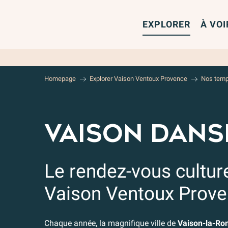
Aller
au
EXPLORER
À VOI
contenu
principal
Homepage
Explorer Vaison Ventoux Provence
Nos temp
VAISON DANS
Le rendez-vous culture
Vaison Ventoux Prov
Chaque année, la magnifique ville de
Vaison-la-Ro