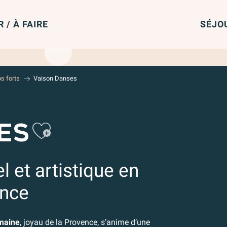
R / À FAIRE
SÉJO
s forts
Vaison Danses
Ajouter aux 
ES
l et artistique en
ence
maine
, joyau de la Provence, s’anime d’une