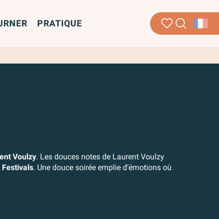
URNER
PRATIQUE
Recherche
Voir les favoris
outer aux favor
ent Voulzy
. Les douces notes de Laurent Voulzy
 Festivals
. Une douce soirée emplie d’émotions où