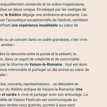
marquablement conservés et sa scène majestueuse,
titue un décor unique. Enveloppé par les vestiges de
ne,
le théâtre
dégage une ambiance envoûtante. Les
ar l’acoustique exceptionnelle de l’endroit, semblent
offrant
une expérience inoubliable
au cœur de
le ou un concert dans ce cadre grandiose, c’est vivre
entière !
bre la rencontre entre le passé et le présent, la
on, dans un esprit de créativité et de convivialité.
 par le charme de
Vaison-la-Romaine
: tout est réuni
ience mémorable et partager un été animé au cœur de
lle !
es, concerts, représentations… se déroulent en
œur du théâtre antique de Vaison-la-Romaine.
Une
 et variée
à vivre et partager avec son entourage. La
ète de Vaison Festivals est communiquée au
ux rendez-vous gratuits, ouverts à tous sont