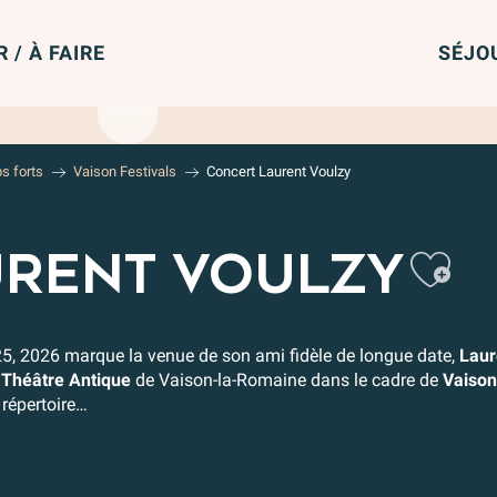
R / À FAIRE
SÉJO
s forts
Vaison Festivals
Concert Laurent Voulzy
Aj
URENT VOULZY
25, 2026 marque la venue de son ami fidèle de longue date,
Laur
u
Théâtre Antique
de Vaison-la-Romaine dans le cadre de
Vaison
n répertoire…