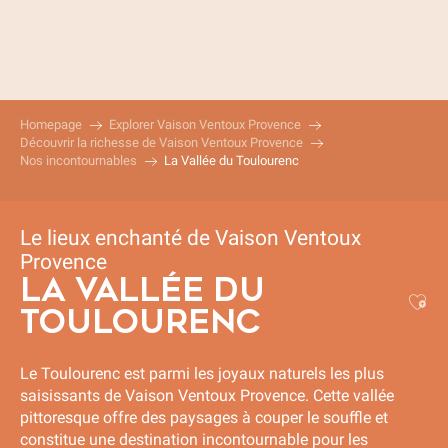
Aller
au
contenu
principal
Homepage
Explorer Vaison Ventoux Provence
Découvrir la richesse de Vaison Ventoux Provence
Nos incontournables
La Vallée du Toulourenc
Le lieux enchanté de Vaison Ventoux
Provence
LA VALLÉE DU
Aj
TOULOURENC
Le Toulourenc est parmi les joyaux naturels les plus
saisissants de Vaison Ventoux Provence. Cette vallée
pittoresque offre des paysages à couper le souffle et
constitue une destination incontournable pour les