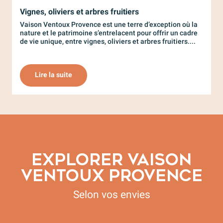
Vignes, oliviers et arbres fruitiers
C
Vaison Ventoux Provence est une terre d’exception où la
C
nature et le patrimoine s’entrelacent pour offrir un cadre
c
de vie unique, entre vignes, oliviers et arbres fruitiers....
L
l
Lire la suite
EXPLORER VAISON
VENTOUX PROVENCE
Selon vos envies
Art de vivre dans nos villages