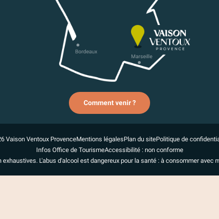
Comment venir ?
6 Vaison Ventoux Provence
Mentions légales
Plan du site
Politique de confidentia
Infos Office de Tourisme
Accessibilité : non conforme
n exhaustives. L'abus d'alcool est dangereux pour la santé : à consommer avec 