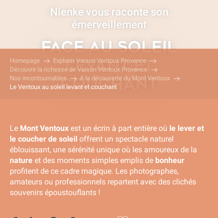
Aller
Nienke vous raconte son
au
émerveillement
contenu
VENTOUX
principal
FACE AU SOLEIL
LEVANT ET
Homepage
Explorer Vaison Ventoux Provence
Découvrir la richesse de Vaison Ventoux Provence
Nos incontournables
A la découverte du Mont Ventoux
COUCHANT
Le Ventoux au soleil levant et couchant
Le
Mont Ventoux
est un écrin à part entière où
le lever et
le coucher de soleil
offrent un spectacle naturel
éblouissant, une sérénité unique où les amoureux de la
nature
et des moments simples emplis de
bonheur
profitent de ce cadre magique. Les photographes,
amateurs ou professionnels repartent avec des clichés
souvenirs époustouflants !