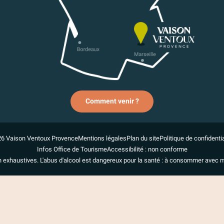
Comment venir ?
6 Vaison Ventoux Provence
Mentions légales
Plan du site
Politique de confidentia
Infos Office de Tourisme
Accessibilité : non conforme
n exhaustives. L'abus d'alcool est dangereux pour la santé : à consommer avec 