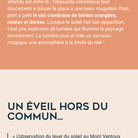
attendu est enfin là : l’obscurité commence tout
doucement à laisser la place à une lueur rougeâtre. Puis,
petit à petit
le ciel s’embrase de teintes orangées,
rosées et dorées
. Lorsque le soleil fait son apparition,
c’est une explosion de lumière qui illumine le paysage
environnant. La lumière joue et crée un camaïeu
magique, une atmosphère à la limite du réel !
UN ÉVEIL HORS DU
COMMUN...
« L’observation du lever du soleil au Mont Ventoux