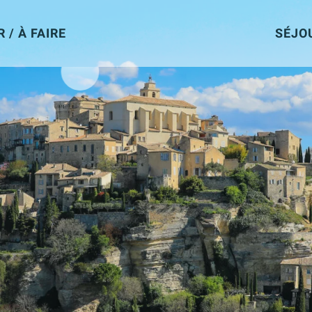
R / À FAIRE
SÉJO