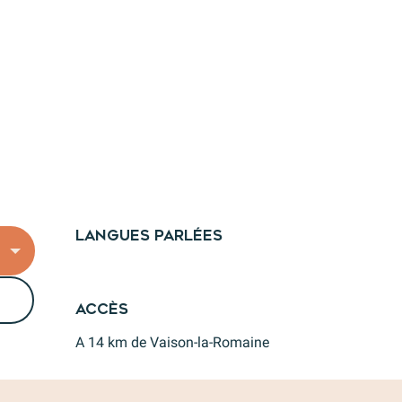
Langues parlées
Langues parlées
Accès
Accès
A 14 km de Vaison-la-Romaine