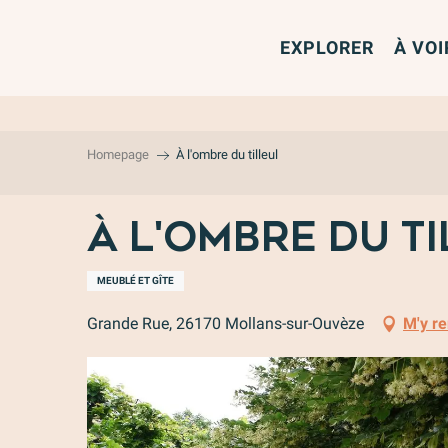
Aller
au
EXPLORER
À VOI
contenu
principal
Homepage
À l'ombre du tilleul
À l'ombre du t
MEUBLÉ ET GÎTE
Grande Rue, 26170 Mollans-sur-Ouvèze
M'y r