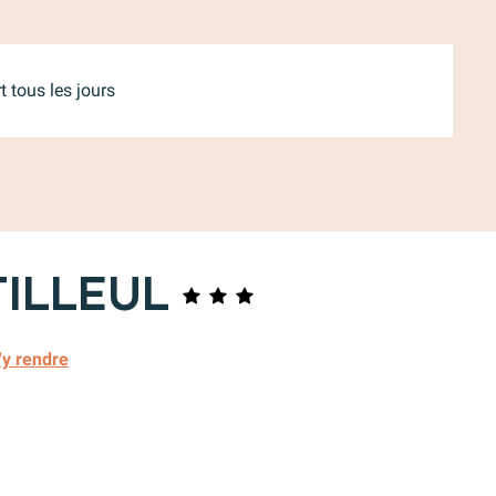
 tous les jours
tilleul
'y rendre