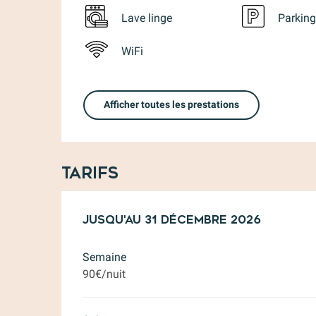
Lave linge
Parking
WiFi
Afficher toutes les prestations
Tarifs
Du
Jusqu'au
14 mars 2026
31 décembre 2026
au
31 décembre 20
Semaine
90€/nuit