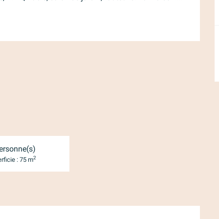
ersonne(s)
2
rficie : 75 m