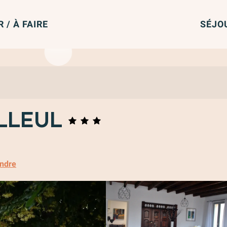
R / À FAIRE
SÉJO
illeul
endre