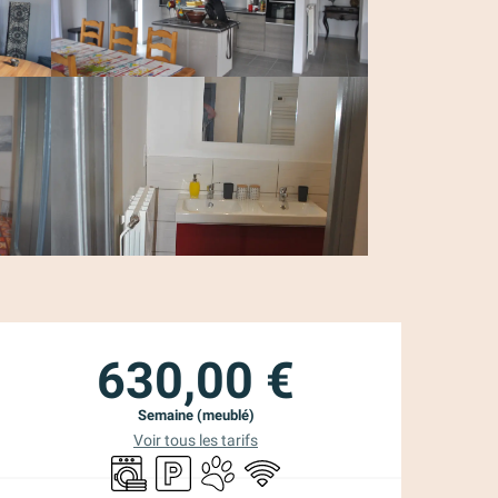
Ouverture et coor
630,00 €
Semaine (meublé)
Voir tous les tarifs
Lave linge
Parking
Animaux acceptés
WiFi