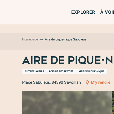
Aller
au
EXPLORER
À VOI
contenu
principal
Homepage
Aire de pique-nique Sabuleus
Aire de pique-
AUTRES LOISIRS
LOISIRS RÉCRÉATIFS
AIRE DE PIQUE-NIQUE
Place Sabuleus, 84390 Savoillan
M'y rendre