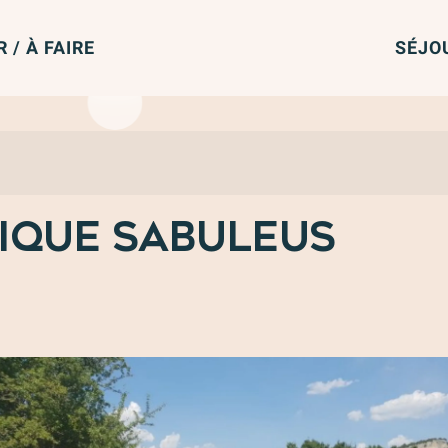
R / À FAIRE
SÉJO
nique Sabuleus