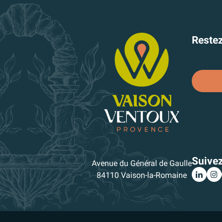
Reste
Je m'
Suive
Avenue du Général de Gaulle
84110 Vaison-la-Romaine