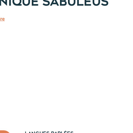
-nique Sabuleus
dre