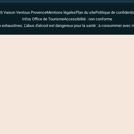
6 Vaison Ventoux Provence
Mentions légales
Plan du site
Politique de confidentia
Infos Office de Tourisme
Accessibilité : non conforme
n exhaustives. L'abus d'alcool est dangereux pour la santé : à consommer avec 