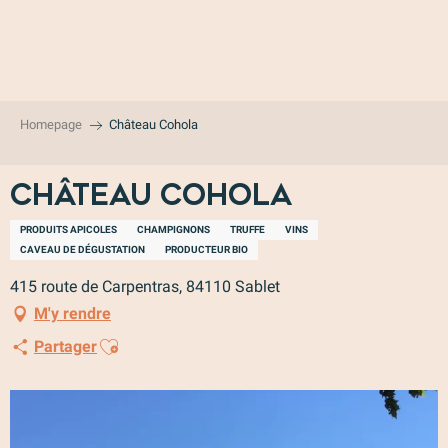
Aller
au
contenu
principal
Homepage
Château Cohola
Château Cohola
PRODUITS APICOLES
CHAMPIGNONS
TRUFFE
VINS
CAVEAU DE DÉGUSTATION
PRODUCTEUR BIO
415 route de Carpentras, 84110 Sablet
M'y rendre
Ajouter aux favoris
Partager