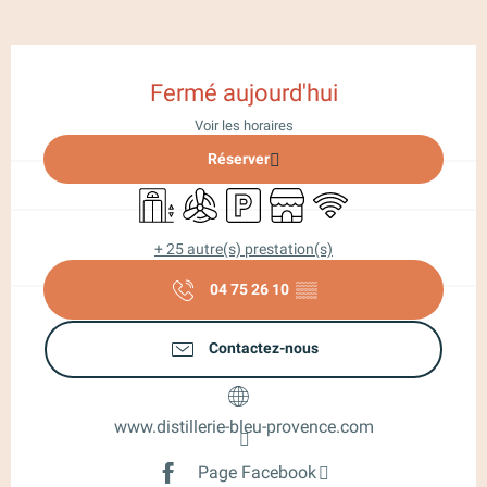
Ouverture et coordonnées
Fermé aujourd'hui
Voir les horaires
Réserver
Ascenseur
Air conditionné
Parking
Boutique
WiFi
+ 25 autre(s) prestation(s)
04 75 26 10
▒▒
Contactez-nous
www.distillerie-bleu-provence.com
Page Facebook