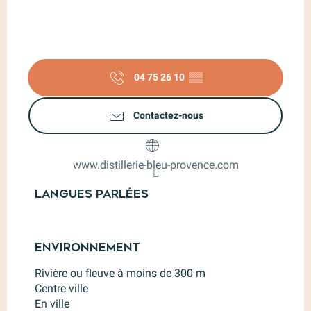
04 75 26 10
▒▒
Contactez-nous
www.distillerie-bleu-provence.com
Langues parlées
Langues parlées
Environnement
Environnement
Rivière ou fleuve à moins de 300 m
Centre ville
En ville