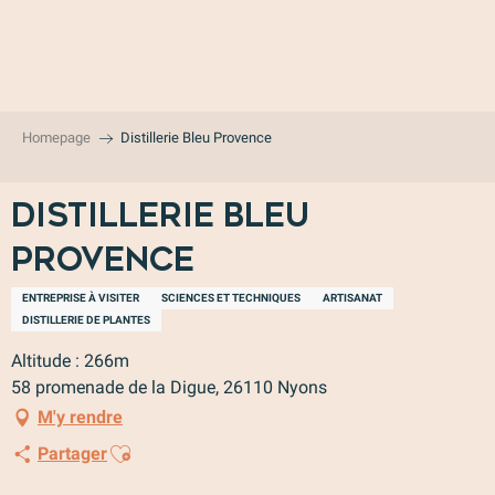
Aller
au
contenu
principal
Homepage
Distillerie Bleu Provence
Distillerie Bleu
Provence
ENTREPRISE À VISITER
SCIENCES ET TECHNIQUES
ARTISANAT
DISTILLERIE DE PLANTES
Altitude : 266m
58 promenade de la Digue, 26110 Nyons
M'y rendre
Ajouter aux favoris
Partager