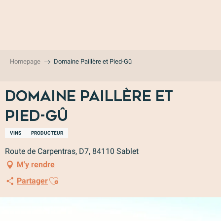
Aller
au
contenu
principal
Homepage
Domaine Paillère et Pied-Gû
Domaine Paillère et
Pied-Gû
VINS
PRODUCTEUR
Route de Carpentras, D7, 84110 Sablet
M'y rendre
Ajouter aux favoris
Partager