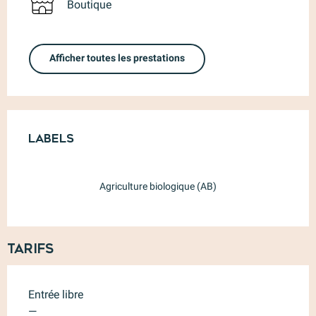
Boutique
Afficher toutes les prestations
Offres de prestations
Labels
Labels
Agriculture biologique (AB)
Tarifs
Entrée libre
—