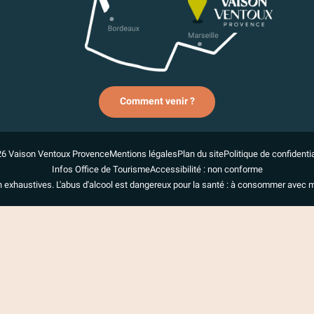
Comment venir ?
6 Vaison Ventoux Provence
Mentions légales
Plan du site
Politique de confidentia
Infos Office de Tourisme
Accessibilité : non conforme
n exhaustives. L'abus d'alcool est dangereux pour la santé : à consommer avec 