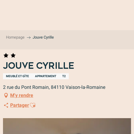
Aller
au
contenu
principal
Homepage
Jouve Cyrille
Jouve Cyrille
MEUBLÉ ET GÎTE
APPARTEMENT
T2
2 rue du Pont Romain, 84110 Vaison-la-Romaine
M'y rendre
Ajouter aux favoris
Partager