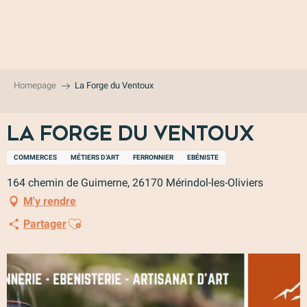
Aller
au
contenu
principal
Homepage
La Forge du Ventoux
La Forge du Ventoux
COMMERCES
MÉTIERS D’ART
FERRONNIER
EBÉNISTE
164 chemin de Guimerne, 26170 Mérindol-les-Oliviers
M'y rendre
Ajouter aux favoris
Partager