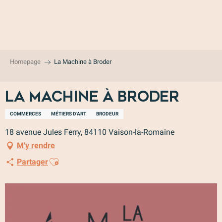
Aller
au
contenu
principal
Homepage
La Machine à Broder
La Machine à Broder
COMMERCES
MÉTIERS D’ART
BRODEUR
18 avenue Jules Ferry, 84110 Vaison-la-Romaine
M'y rendre
Ajouter aux favoris
Partager