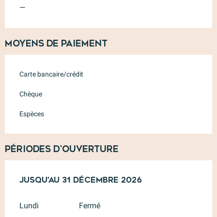
—
Moyens de paiement
Carte bancaire/crédit
Chèque
Espèces
Périodes d'ouverture
Du
Jusqu'au
2 janvier 2026
31 décembre 2026
au
31 décembre 2026
Lundi
Fermé