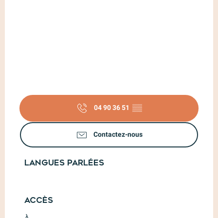
04 90 36 51
▒▒
Contactez-nous
Langues parlées
Langues parlées
Accès
Accès