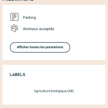
Parking
Animaux acceptés
Afficher toutes les prestations
Offres de prestations
Labels
Labels
Agriculture biologique (AB)