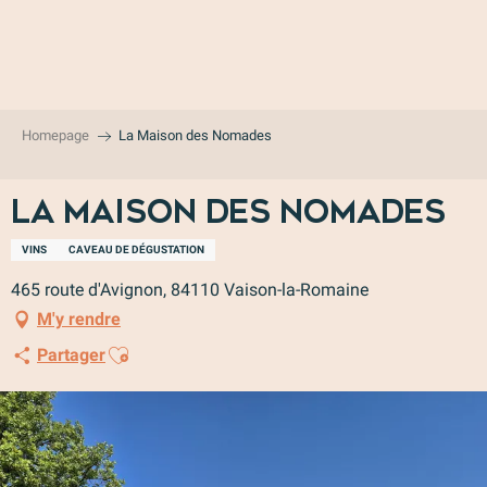
Aller
au
contenu
principal
Homepage
La Maison des Nomades
La Maison des Nomades
VINS
CAVEAU DE DÉGUSTATION
465 route d'Avignon, 84110 Vaison-la-Romaine
M'y rendre
Ajouter aux favoris
Partager