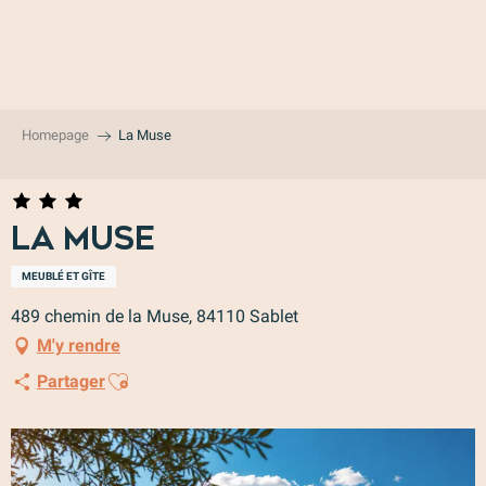
Aller
au
contenu
principal
Homepage
La Muse
La Muse
MEUBLÉ ET GÎTE
489 chemin de la Muse, 84110 Sablet
M'y rendre
Ajouter aux favoris
Partager