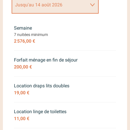
Jusqu'au
14 août 2026
Du
1 janvier 2026
au
26 juin
2026
Semaine
7 nuitées minimum
Du
27 juin 2026
au
3 juillet 2026
2 576,00 €
Du
15 août 2026
au
30 août
2026
Forfait ménage en fin de séjour
200,00 €
Du
31 août 2026
au
18 décembre
2026
Location draps lits doubles
Du
19 décembre 2026
au
3
janvier 2027
19,00 €
Location linge de toilettes
11,00 €