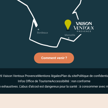
Comment venir ?
6 Vaison Ventoux Provence
Mentions légales
Plan du site
Politique de confidentia
Infos Office de Tourisme
Accessibilité : non conforme
n exhaustives. L'abus d'alcool est dangereux pour la santé : à consommer avec 