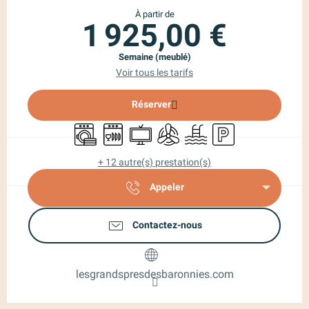
À partir de
1 925,00 €
Semaine (meublé)
Voir tous les tarifs
Réserver
Lave linge
Lave vaisselle
Télévision
Air conditionné
Piscine
Parking
+ 12 autre(s) prestation(s)
Appeler
Contactez-nous
lesgrandspresdesbaronnies.com