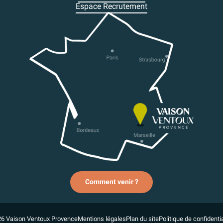
Espace Recrutement
Comment venir ?
6 Vaison Ventoux Provence
Mentions légales
Plan du site
Politique de confidentia