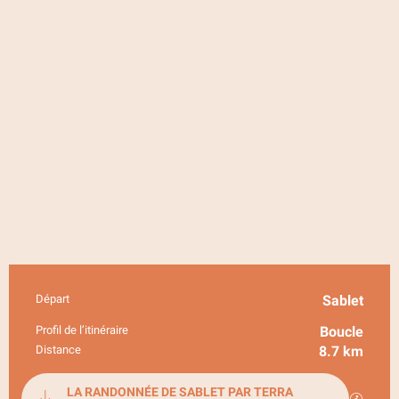
Départ
Sablet
Informations pratiques
Profil de l’itinéraire
Boucle
Distance
8.7 km
Documentation
LA RANDONNÉE DE SABLET PAR TERRA
SECTI