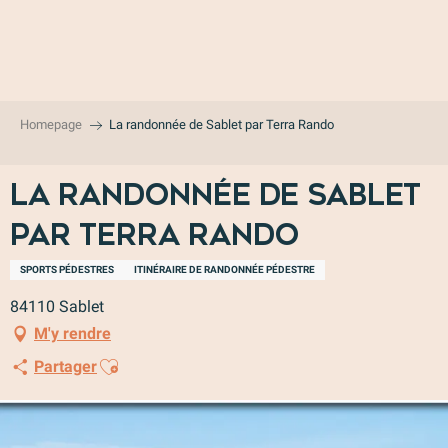
Aller
au
contenu
principal
Homepage
La randonnée de Sablet par Terra Rando
La randonnée de Sablet
par Terra Rando
SPORTS PÉDESTRES
ITINÉRAIRE DE RANDONNÉE PÉDESTRE
84110 Sablet
M'y rendre
Ajouter aux favoris
Partager