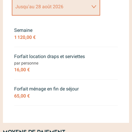
Jusqu'au
28 août 2026
Du
28 mars 2026
au
25 avril
2026
Semaine
1 120,00 €
Du
26 avril 2026
au
29 mai 2026
Forfait location draps et serviettes
Du
30 mai 2026
au
27 juin 2026
par personne
16,00 €
Du
29 août 2026
au
26
septembre 2026
Forfait ménage en fin de séjour
Du
27 septembre 2026
au
24
octobre 2026
65,00 €