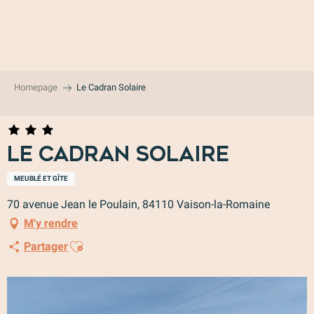
Aller
au
contenu
principal
Homepage
Le Cadran Solaire
Le Cadran Solaire
MEUBLÉ ET GÎTE
70 avenue Jean le Poulain, 84110 Vaison-la-Romaine
M'y rendre
Ajouter aux favoris
Partager