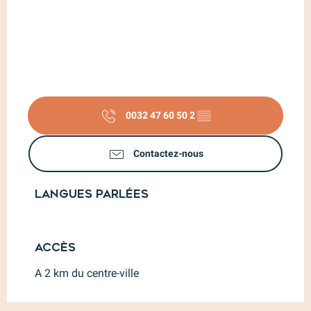
0032 47 60 50 2
▒▒
Contactez-nous
Langues parlées
Langues parlées
Accès
Accès
A 2 km du centre-ville