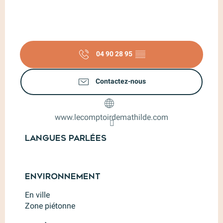
04 90 28 95
▒▒
Contactez-nous
www.lecomptoirdemathilde.com
Langues parlées
Langues parlées
Environnement
Environnement
En ville
Zone piétonne