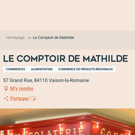
Aller
au
contenu
principal
Homepage
Le Comptoir de Mathilde
Le Comptoir de Mathilde
COMMERCES
ALIMENTATION
COMMERCE DE PRODUITS RÉGIONAUX
57 Grand Rue, 84110 Vaison-la-Romaine
M'y rendre
Ajouter aux favoris
Partager