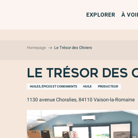
Aller
au
EXPLORER
À VOI
contenu
principal
Homepage
Le Trésor des Oliviers
Le Trésor des 
HUILES, ÉPICES ET CONDIMENTS
HUILE
PRODUCTEUR
1130 avenue Choralies, 84110 Vaison-la-Romaine