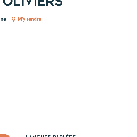
 Oliviers
ine
M'y rendre