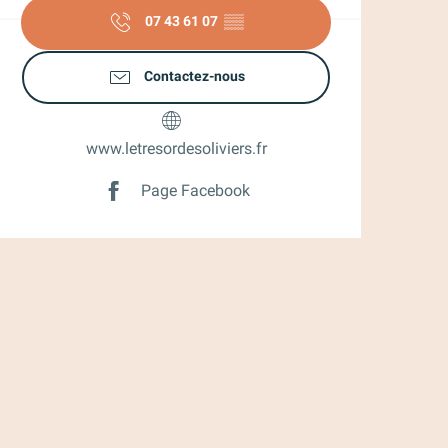
07 43 61 07
▒▒
Contactez-nous
www.letresordesoliviers.fr
Page Facebook