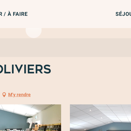
R / À FAIRE
SÉJO
Oliviers
M'y rendre