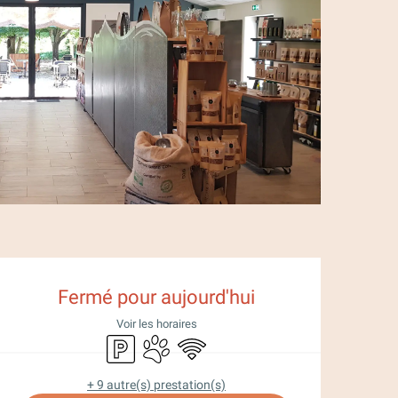
Ouverture et coor
Fermé pour aujourd'hui
Voir les horaires
Parking
Animaux acceptés
WiFi
+ 9 autre(s) prestation(s)