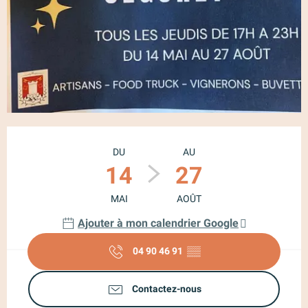
Ouverture et coordonnées
DU
AU
14
27
MAI
AOÛT
Ajouter à mon calendrier Google
04 90 46 91
▒▒
Contactez-nous