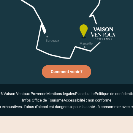
Comment venir ?
6 Vaison Ventoux Provence
Mentions légales
Plan du site
Politique de confidentia
Infos Office de Tourisme
Accessibilité : non conforme
n exhaustives. L'abus d'alcool est dangereux pour la santé : à consommer avec 