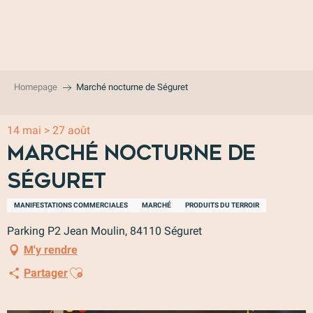
Aller
au
contenu
principal
Homepage
Marché nocturne de Séguret
14 mai > 27 août
Marché nocturne de
Séguret
MANIFESTATIONS COMMERCIALES
MARCHÉ
PRODUITS DU TERROIR
Parking P2 Jean Moulin, 84110 Séguret
M'y rendre
Ajouter aux favoris
Partager