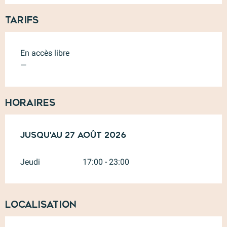
Tarifs
En accès libre
—
Horaires
Du
Jusqu'au
14 mai 2026
27 août 2026
au
27 août 2026
Jeudi
17:00 - 23:00
Localisation