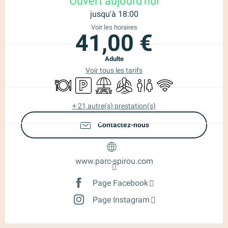
Ouvert aujourd'hui
jusqu'à 18:00
Voir les horaires
41,00 €
Adulte
Voir tous les tarifs
Restaurant
Parking
Aire de pique nique
Air conditionné
Toilettes
WiFi
+ 21 autre(s) prestation(s)
Contactez-nous
www.parc-spirou.com
Page Facebook
Page Instagram