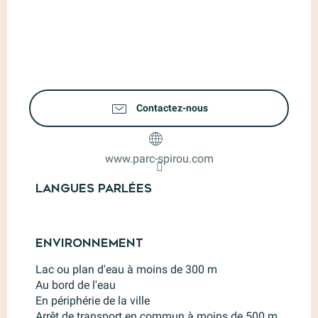
Contactez-nous
www.parc-spirou.com
Langues parlées
Langues parlées
Environnement
Environnement
Lac ou plan d'eau à moins de 300 m
Au bord de l'eau
En périphérie de la ville
Arrêt de transport en commun à moins de 500 m