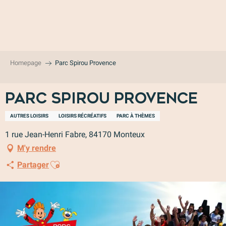
Aller
au
contenu
principal
Homepage
Parc Spirou Provence
Parc Spirou Provence
AUTRES LOISIRS
LOISIRS RÉCRÉATIFS
PARC À THÈMES
1 rue Jean-Henri Fabre, 84170 Monteux
M'y rendre
Ajouter aux favoris
Partager