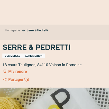
Aller
au
contenu
principal
Homepage
Serre & Pedretti
Serre & Pedretti
COMMERCES
ALIMENTATION
18 cours Taulignan, 84110 Vaison-la-Romaine
M'y rendre
Ajouter aux favoris
Partager