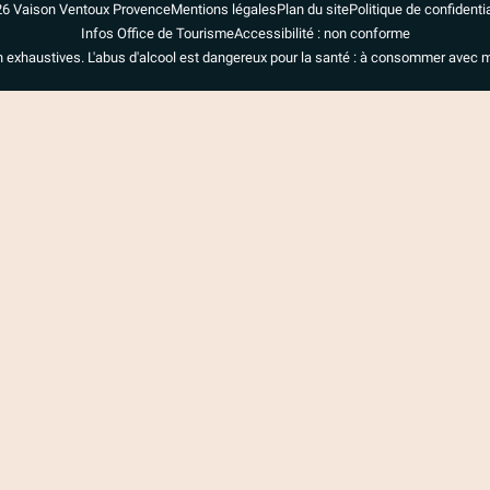
6 Vaison Ventoux Provence
Mentions légales
Plan du site
Politique de confidentia
Infos Office de Tourisme
Accessibilité : non conforme
n exhaustives. L'abus d'alcool est dangereux pour la santé : à consommer avec 