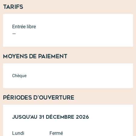
Tarifs
Entrée libre
—
Moyens de paiement
Chèque
Périodes d'ouverture
Du
Jusqu'au
2 janvier 2026
31 décembre 2026
au
31 décembre 2026
Lundi
Fermé