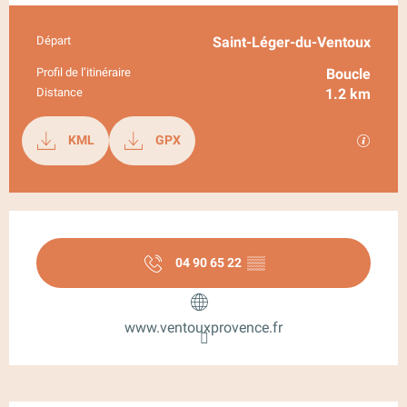
Départ
Saint-Léger-du-Ventoux
Informations pratiques
Profil de l’itinéraire
Boucle
Distance
1.2 km
Documentation
SECTI
KML
GPX
Ouverture et coordonnées
04 90 65 22
▒▒
www.ventouxprovence.fr