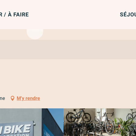
R / À FAIRE
SÉJO
ine
M'y rendre