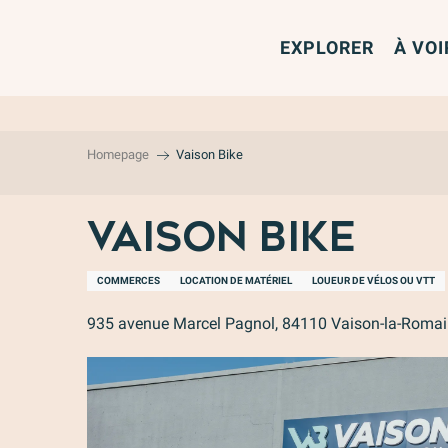
Aller
au
EXPLORER
À VOI
contenu
principal
Homepage
Vaison Bike
Vaison Bike
COMMERCES
LOCATION DE MATÉRIEL
LOUEUR DE VÉLOS OU VTT
935 avenue Marcel Pagnol, 84110 Vaison-la-Roma