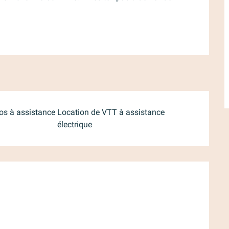
os à assistance
Location de VTT à assistance
électrique
ations