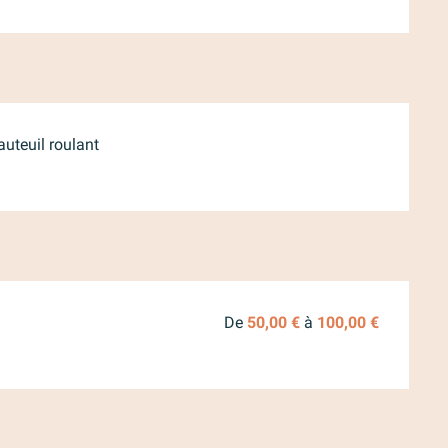
auteuil roulant
De
50,00 €
à
100,00 €