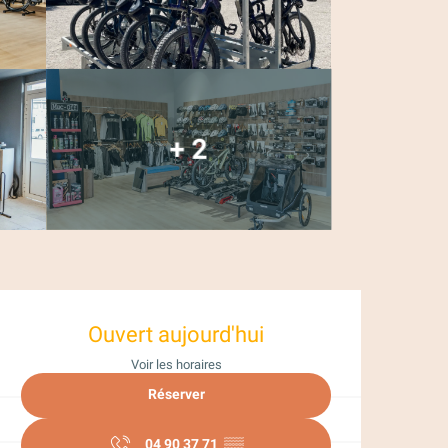
+ 2
Ouverture et coor
Ouvert aujourd'hui
Voir les horaires
Réserver
04 90 37 71
▒▒