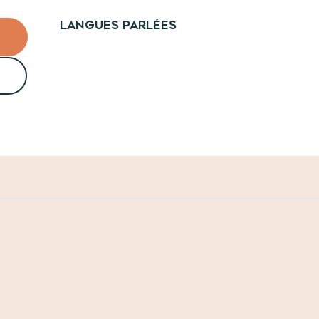
Langues parlées
Langues parlées