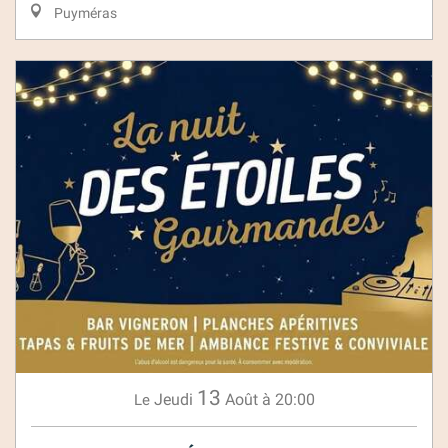
Puyméras
13
Jeudi
Août
à 20:00
Le