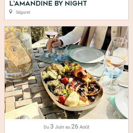
L'Amandine By Night
Séguret
3
26
Juin
Août
Du
au