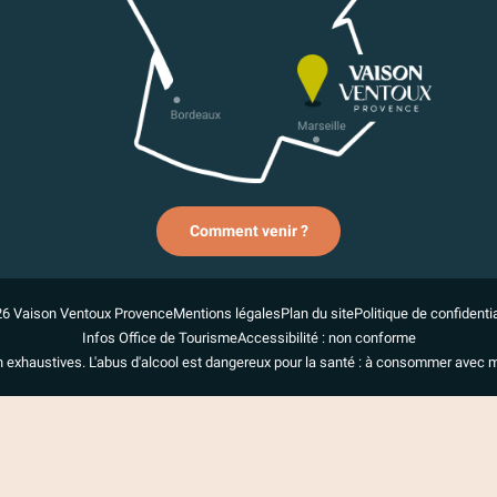
Comment venir ?
6 Vaison Ventoux Provence
Mentions légales
Plan du site
Politique de confidentia
Infos Office de Tourisme
Accessibilité : non conforme
n exhaustives. L'abus d'alcool est dangereux pour la santé : à consommer avec 