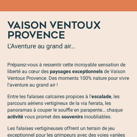
Des sites d’escalade exceptionnels
V
VAISON VENTOUX
PROVENCE
L'Aventure au grand air…
Préparez-vous à ressentir cette incroyable sensation de
liberté au cœur des
paysages exceptionnels
de Vaison
Ventoux Provence. Des moments 100% nature pour vivre
l’aventure au grand air !
Entre les falaises calcaires propices à l’
escalade
, les
parcours aériens vertigineux de la via ferrata, les
panoramas à couper le souffle en parapente… chaque
activité
vous promet des
souvenirs
inoubliables.
Les falaises vertigineuses offrent un terrain de jeu
exceptionnel pour les grimpeurs avec des voies variées