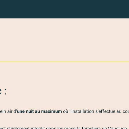
 :
ein air d’
une nuit au maximum
où l’installation s’effectue au co
 strictement interdit dans les massifs forestiers de Vaucluse,