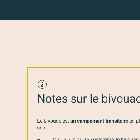
Notes sur le bivouac
Le bivouac est
un campement transitoir
e en pl
soleil.
– Du 15 juin au 15 septembre, le bivouac est