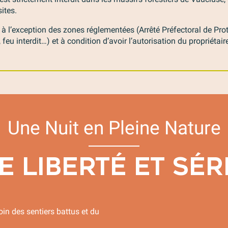
ites.
 l’exception des zones réglementées (Arrêté Préfectoral de Pro
 feu interdit…) et à condition d’avoir l’autorisation du propriétair
Une Nuit en Pleine Nature
E LIBERTÉ ET SÉR
oin des sentiers battus et du