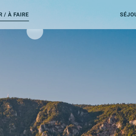
R / À FAIRE
SÉJO