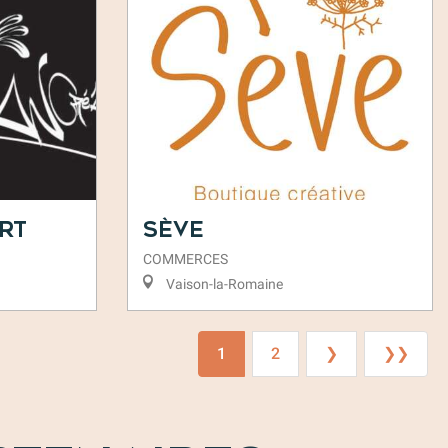
rt
Sève
COMMERCES
Vaison-la-Romaine
1
2
❯
❯❯