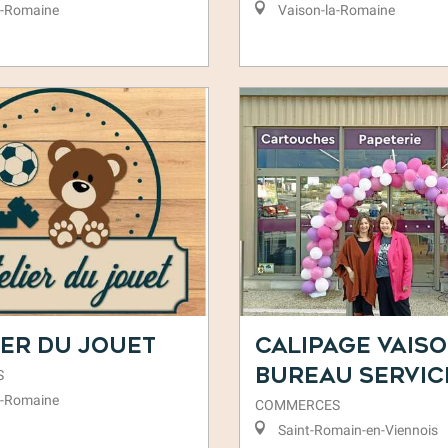
a-Romaine
Vaison-la-Romaine
ier du Jouet
Calipage Vais
Bureau Servic
S
a-Romaine
COMMERCES
Saint-Romain-en-Viennois