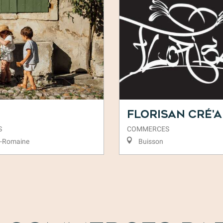
Florisan Cré'a
S
COMMERCES
a-Romaine
Buisson