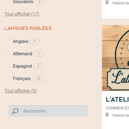
Souvenirs
2
Vaison-l
Tout afficher (17)
LANGUES PARLÉES
Anglais
9
Allemand
2
Espagnol
3
Français
16
Tout afficher (5)
L'Atel
COMMERCE
Vaison-l