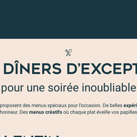
r aux favoris
 DÎNERS D’EXCEP
pour une soirée inoubliable
roposent des menus spéciaux pour l’occasion. De belles
expéri
’honneur. Des
menus créatifs
où chaque plat éveille vos papilles
Côt
et
Fou
Cris