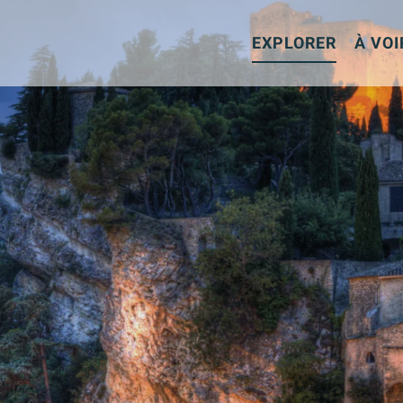
Aller
au
EXPLORER
À VOI
contenu
principal