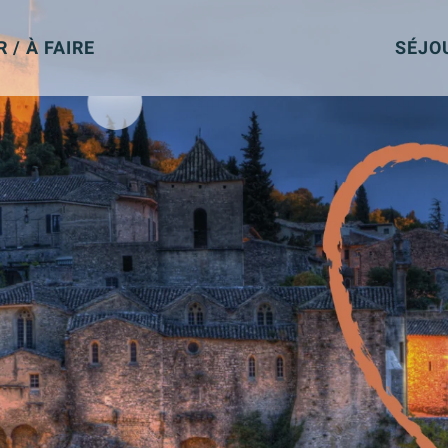
R / À FAIRE
SÉJO