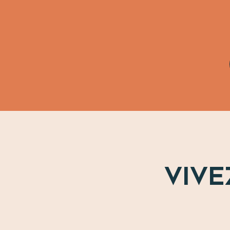
Toute l’offre bien-être
Le vin en Vais
VIVE