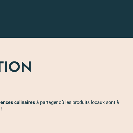
TION
ences culinaires
à partager où les produits locaux sont à
L'Auberge
 !
eaux
des
Amphore
Hadrius
Le Moulin
Copains
rchettes
ol
à Huile
Vaison-la-
Vaison-la-
Saint-