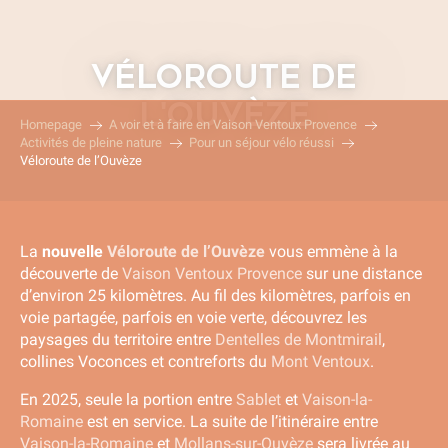
Aller
au
contenu
VÉLOROUTE DE
principal
L'OUVÈZE
Homepage
A voir et à faire en Vaison Ventoux Provence
Activités de pleine nature
Pour un séjour vélo réussi
Véloroute de l’Ouvèze
La
nouvelle
Véloroute de l’Ouvèze
vous emmène à la
découverte de
Vaison Ventoux Provence
sur une distance
d’environ 25 kilomètres. Au fil des kilomètres, parfois en
voie partagée, parfois en voie verte, découvrez les
paysages du territoire entre
Dentelles de Montmirail
,
collines Voconces et contreforts du
Mont Ventoux
.
En 2025, seule la portion entre
Sablet
et
Vaison-la-
Romaine
est en service. La suite de l’itinéraire entre
Vaison-la-Romaine
et
Mollans-sur-Ouvèze
sera livrée au