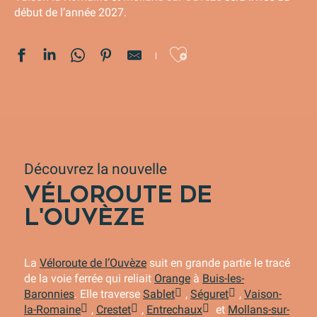
début de l’année 2027.
Ajouter au
Découvrez la nouvelle
VÉLOROUTE DE
L'OUVÈZE
La
Véloroute de l’Ouvèze
suit en grande partie le tracé
de la voie ferrée qui reliait
Orange
à
Buis-les-
Baronnies
. Elle traverse
Sablet
,
Séguret
,
Vaison-
la-Romaine
,
Crestet
,
Entrechaux
et
Mollans-sur-