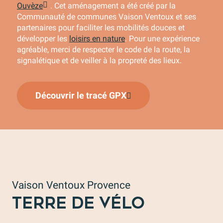
Ouvèze
. Cet aménagement a été créé par la
Communauté de communes Vaison Ventoux et ses
partenaires pour faciliter les mobilités douces et
développer les
loisirs en nature
. Pour une expérience
agréable, merci de respecter le code de la route, la
signalétique et de veiller à la propreté des lieux.
Découvrir le tracé GPX
Le vélo sous toutes ses formes (VTT, gravel…)
Des idées de parcours vélo pour tous
Le matériel nécessaire à avoir pour un séjour vélo
Vaison Ventoux Provence
TERRE DE VÉLO