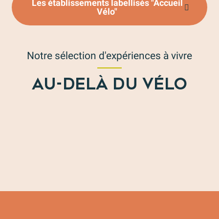
Les établissements labellisés "Accueil
Vélo"
Notre sélection d'expériences à vivre
AU-DELÀ DU VÉLO
Pour les épicuriens
S’amuser en famille et entre amis
Un voyage entre Histoire, Art et Tradition
Activités de pleine nature
Pause bien-être