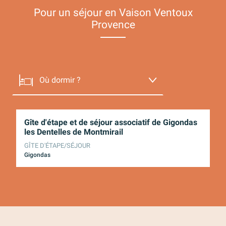
Pour un séjour en Vaison Ventoux
Provence
Où dormir ?
Où manger ?
Gîte d'étape et de séjour associatif de Gigondas
Gi
les Dentelles de Montmirail
ME
Que faire ?
GÎTE D'ÉTAPE/SÉJOUR
Cr
Gigondas