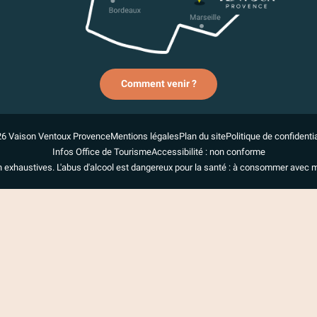
Comment venir ?
6 Vaison Ventoux Provence
Mentions légales
Plan du site
Politique de confidentia
Infos Office de Tourisme
Accessibilité : non conforme
n exhaustives. L'abus d'alcool est dangereux pour la santé : à consommer avec 