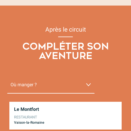
Après le circuit
COMPLÉTER SON
AVENTURE
Où manger ?
Où dormir ?
Le Montfort
In
RESTAURANT
C
Après l'effort
Vaison-la-Romaine
Va