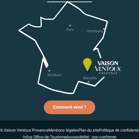
Comment venir ?
6 Vaison Ventoux Provence
Mentions légales
Plan du site
Politique de confidentia
Infos Office de Tourisme
Accessibilité : non conforme