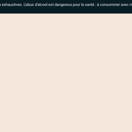
n exhaustives. L'abus d'alcool est dangereux pour la santé : à consommer avec 