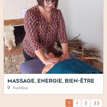
Massage, Energie, Bien-Être
Puyméras
1
2
❯
❯❯