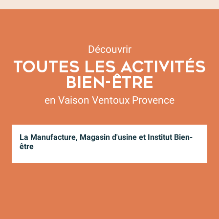
Découvrir
TOUTES LES ACTIVITÉS
BIEN-ÊTRE
en Vaison Ventoux Provence
La Manufacture, Magasin d'usine et Institut Bien-
S
être