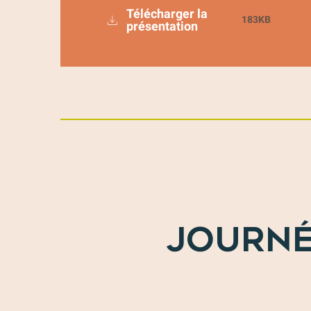
Télécharger la
183KB
présentation
JOURNÉ