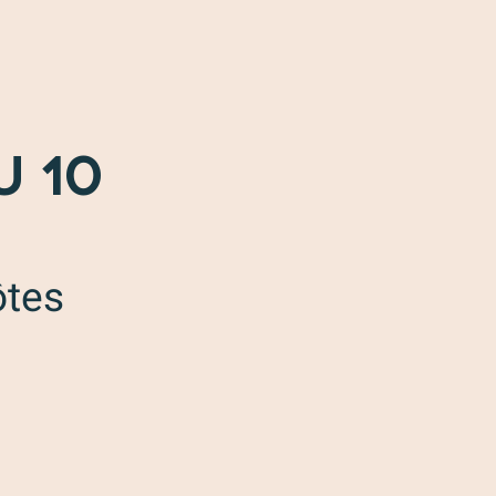
U 10
ôtes