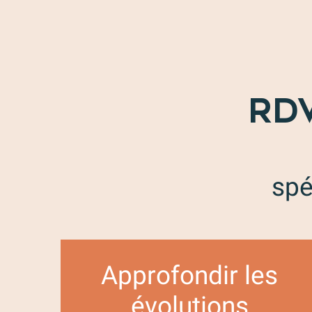
RDV
spé
Approfondir les
évolutions